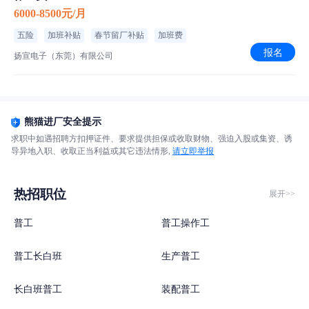
6000-8500元/月
五险
加班补贴
春节留厂补贴
加班费
报名
扬宣电子（东莞）有限公司
熊猫进厂安全提示
求职中如遇招聘方扣押证件、要求提供担保或收取财物、强迫入股或集资、诱
导异地入职、收取正当利益或其它违法情形,
请立即举报
热招职位
展开>>
普工
普工操作工
普工长白班
生产普工
长白班普工
装配普工