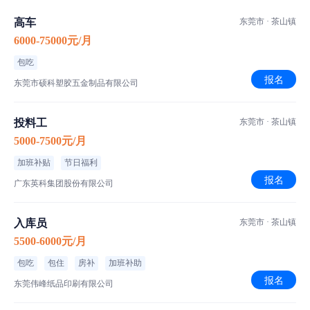
高车
东莞市 · 茶山镇
职位介绍
6000-75000元/月
普工/操作工
职位类型
包吃
长白班
班次安排
报名
东莞市硕科塑胶五金制品有限公司
坐班
作业方式
投料工
东莞市 · 茶山镇
普通车间
车间环境
5000-7500元/月
东莞市茶山镇
工作地点
加班补贴
节日福利
报名
广东英科集团股份有限公司
有喷油工作经验1年
入库员
东莞市 · 茶山镇
5500-6000元/月
食宿介绍
包吃
包住
房补
加班补助
报名
伙食标准
东莞伟峰纸品印刷有限公司
菜品特色