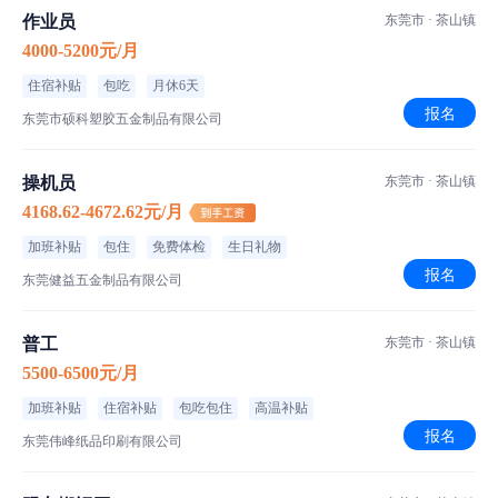
作业员
东莞市 · 茶山镇
住宿标准
4000-5200元/月
住宿补贴
包吃
月休6天
报名
工厂信息
东莞市硕科塑胶五金制品有限公司
福盈电子科技
操机员
东莞市 · 茶山镇
200-500人｜私营·民营企业｜家具/家电/玩具/礼品
4168.62-4672.62元/月
加班补贴
包住
免费体检
生日礼物
刘黄工业三路1号101室
报名
东莞健益五金制品有限公司
普工
东莞市 · 茶山镇
5500-6500元/月
加班补贴
住宿补贴
包吃包住
高温补贴
报名
东莞伟峰纸品印刷有限公司