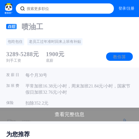
登录/注册
喷油工
包吃包住
老员工过年准时回来上班有补贴
3289-5288元
1900元
教你算
到手工资
底薪
发 薪 日
每个月30号
加 班 费
平常加班16.38元/小时，周末加班21.84元/小时，国家节
假日加班32.76元/小时
保险
扣除352.2元
查看完整信息
· 招聘hr
东莞市福盈电子科技有限公司
电话问
为您推荐