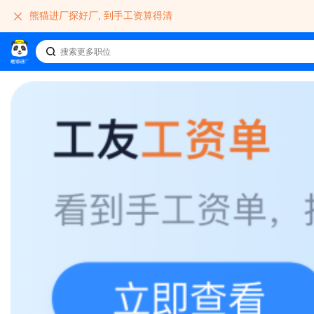
熊猫进厂探好厂, 到手工资算得清