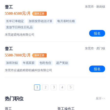
普工
东莞市 · 谢岗镇
5500-6500元/月
长年订单稳定
加班按劳动法计算
每月准时出粮
发放节日和生日礼品
报名
东莞超霸电池有限公司
普工
东莞市 · 虎门镇
5500-7000元/月
加班补贴
年底双薪
包吃包住
超产奖励
报名
东莞市众诚皓精密机械科技有限公司
1
2
3
4
5
热门职位
展开>>
普工
普工操作工