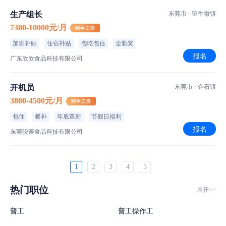
生产组长
东莞市 · 望牛墩镇
7300-10000元/月
加班补贴
住宿补贴
包吃包住
全勤奖
报名
广东欣欣食品科技有限公司
开机员
东莞市 · 企石镇
3800-4500元/月
包住
餐补
年底双薪
节假日福利
报名
东莞骏荼食品科技有限公司
1
2
3
4
5
热门职位
展开>>
普工
普工操作工