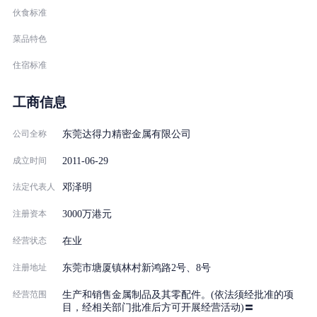
24小时热水供应，宿舍区WiFi全覆盖；公司提供三餐，月底全员加
伙食标准
餐2次。
菜品特色
6.享受有薪年假5-10天，及国家规定的法定假。
7.公司订单充足，无淡季，加班稳定；每天至少有3个小时加班，每
住宿标准
月至少上够26天, 总加班时间至少110小时。
工商信息
8.公司定期对员工进行岗位技能培训；对于入职满半年以上，考试
合格者，可提升为学徒、技术员、班组长等管理技术岗位。
公司全称
东莞达得力精密金属有限公司
9.公司每月会给员工举行生日会并发放礼品；每年会组织员工旅游
2011-06-29
成立时间
活动；年底有团年晚宴、抽奖等活动。
10.公司设有电视房、棋牌室、台球、篮球、羽毛球等娱乐设施，丰
法定代表人
邓泽明
富员工业余生活。
注册资本
3000万港元
经营状态
在业
注册地址
东莞市塘厦镇林村新鸿路2号、8号
经营范围
生产和销售金属制品及其零配件。(依法须经批准的项
目，经相关部门批准后方可开展经营活动)〓