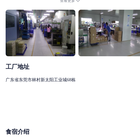
查看更多
为钢、铝材、铜、锌、不锈钢、合金压铸件及工程塑料，主要客户
为美国、日本、德国、英国。公司通过持续工程的改善能力，着力
于生产成本的不断降低以及品质的不断上升，以合理的价格准时为
客户提供高品质、低成本的优良产品。公司内形成了良好的激励机
制，不断完善的培训制度使优秀的员工得以受训并得到提升，为公
司的发展提供充足的人力资源。
薪资及福利待遇：
1.员工底薪2100元/月，22天8小时制，平时加班17.89元/时，周末加
工厂地址
班23.86元/时，法定假日加班35.79元/时。
广东省东莞市林村新太阳工业城68栋
学徒底薪2100元/月，技术员底薪2300-2900元/月，加班费按底薪计
算。
2.工龄奖：满半年50元，之后每一年50元，以此类推。
3.全勤奖：30元/月；夜班补贴：15元/天；绩效奖：450-2000元。
4.介绍奖：老员工介绍新人入职(限生产部及品质部员工)，满3个月
及满6个月，双方均有300元、500元的奖励。
食宿介绍
5.食宿待遇：公司免费提供住宿, 空调宿舍，有独立卫生间、阳台，