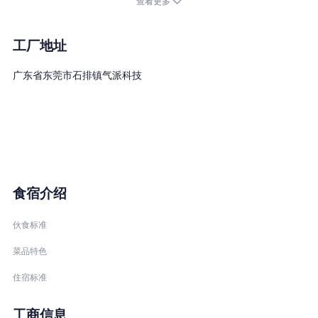
查看更多
米，其中一期建筑面积9.5万平方米已投产。封装产品主要运用于广
泛应用于移动电源、开关电源、通讯设备、家用电器、5G基站、医
疗器械等领域。总公司气派科技股份有限公司已申报科创板上市，
工厂地址
所募投资金将全部投资于本公司的先进封装、第三代半导体等技术
广东省东莞市石排镇气派科技
的研发、产业化、扩产。
食宿介绍
伙食标准
菜品特色
住宿标准
工商信息