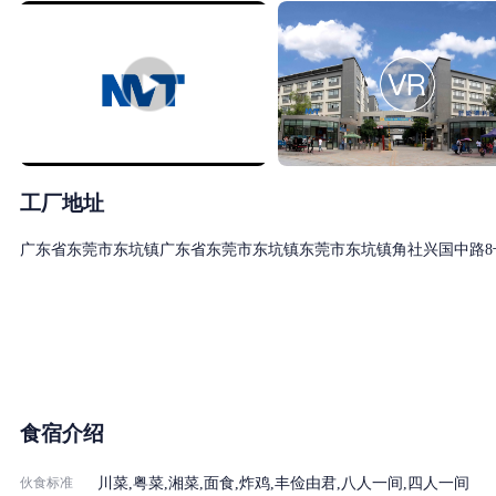
东莞新能德科技有限公司（Novel Value Technology Limit
建完成三期厂房，未来5年NVT的业务将继续扩大3-5倍，为全体员
NVT通过研发新技术并不断升级产品，力求提升用户的生活品质。N
动平衡车、电动工具、园林工具、电动自行车、储能设备等领域。我
未来，NVT将会继续携带“行动”的理念和精神，并以求真务实、快
安心，这是NVT全体员工的梦想，也是NVT不断去创新和追寻的动力
人才待遇：
工厂地址
1、薪酬激励：五险一金、有薪假期、奖金丰富、年度调薪、各类补贴（
广东省东莞市东坑镇广东省东莞市东坑镇东莞市东坑镇角社兴国中路8
2、培训发展：快速学习、项目合作、年度晋升、技术管理双通道发展
3、后勤服务：免费住宿、自助餐厅、自助厨房、班车接送、多样化社
4、其他服务：困难互助、人才落户、转档、子女入学、倍增企业各项
NVT秉承“以结果为导向、以贡献定回报”的人才价值观。在帮助员
更多详情请浏览公司官网：
NVT：http://www.nvtpower.com/
食宿介绍
ATL：http://www.atlbattery.com/
我们的招聘流程为：HR面试----部门面试----测评---HR确认薪资----资
伙食标准
川菜,粤菜,湘菜,面食,炸鸡,丰俭由君,八人一间,四人一间