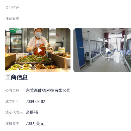
如有可疑人员冒充我司名义另外通知面试，敬请提高警惕。
菜品特色
感谢您对新能德（NVT）的关注，期待您的加入。
住宿标准
工商信息
公司全称
东莞新能德科技有限公司
2009-09-02
成立时间
法定代表人
余振强
注册资本
700万美元