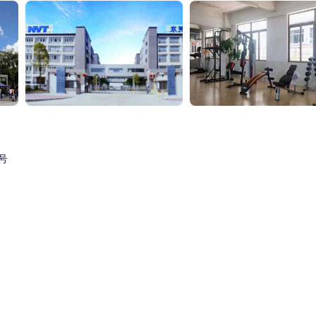
ed简称NVT）2009年创建于东莞寮步，2012年发展成为ATL全资子公司。20
工的职业发展提供广阔的前景和平台。
VT的电池产品被广泛应用于智能手机、平板电脑、笔记本电脑、无机飞
们为能够生产驱动类型丰富的电子产品、服务众多用户而深感自豪。
速响应和雷厉风行的态度风格研制每一个产品，服务每一位消费者，向世界
。
夫妻外宿补贴/餐补/夜班津贴）。
号
。
团、半价超市、康乐设施、节日福利。
人才优待措施等。
工快速成长的同时，为员工提供丰厚的精神和物质福祉。
料审批----通知报到