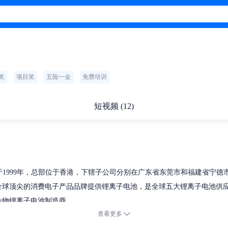
奖
项目奖
五险一金
免费培训
短视频 (12)
简称ATL）成立于1999年，总部位于香港，下辖子公司分别在广东省东莞市和福
全球顶尖的消费电子产品品牌提供锂离子电池，是全球五大锂离子电池供
聚合物锂离子电池制造商。
查看更多