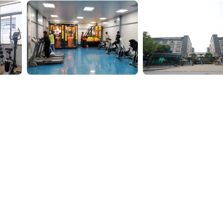
15年搬迁至东莞东坑新工厂（一期），2017年扩建完成二期厂房，规划2019年将扩
机、电子游戏机、移动电源、可穿戴电子产品、虚拟与增强现实产品、电
领先的创新能源企业方向迈进。让我们的每位客户时刻都能感到满意和