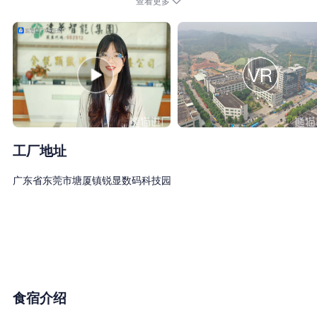
查看更多
告机、便携式终端等。
公司自2005年成立以来，一直强调技术立身、创新为本，拥有一支
素质优良的员工队伍。以客户为中心，以市场为导向，积极调整产
品线研发并提升自己的SMT生产管理能力，贯彻快速度、高品质、
低成本、优质服务的经营理念，板卡年销售量达到300万片以上。
产品和技术支持延伸至全球主要国家，坚持与客户共成长。
‘公司已于2015年11月成为物联网上市公司达华智能的全资子公司。
公司规模：编制员工800人左右。
工厂地址
食宿安排：公司生活补助150元-300元/月，具体视职位等级而定，
广东省东莞市塘厦镇锐显数码科技园
采用IC卡管理，自助餐用餐方式，免费提供住宿，4-7人/间，独立
冲凉房、洗手间，冷热水24小时供应。
有薪假期：享有国家劳动法规定的工伤假，婚假，丧假，产假。
食宿介绍