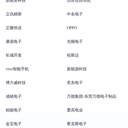
新能安科技
怡合达自动化
立讯精密
中名电子
正隆纸业
OPPO
康源电子
光顺电子
长城开发
拓斯达
vivo智能手机
新能源科技
博力威科技
奕东电子
成铭电子
万德集团-东莞万德电子制品
栢能电子
爱高电业
金宝电子
希克斯电子