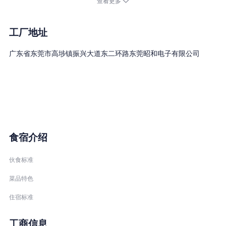
查看更多
ISO45001、IATF16949、QC080000等体系认证。2021年成为东莞市
50家技能生态系统创建试点企业之一，现有员工2000人，主要生产
摇控器、手机配件、小型插座、中继线、开关等电子产品。主要客
工厂地址
户：华为、海信、富士康、松下、索尼、日产、日立、TOTO、
广东省东莞市高埗镇振兴大道东二环路东莞昭和电子有限公司
LIXIL等世界500强企业。 SMK是个大舞台，您的才能与热情在这
里能得到尽情的施展与发挥。因公司生产需要，现向外界大量招聘
技术人员及普工、诚邀有志之士加盟SMK-DG。
公司福利待遇及企业文化：
1、五险一金、空调车间；公司所有同仁可享受年休、 产、婚、
丧、工伤等有薪假。
食宿介绍
2、公司每月10日准时发薪；定期调薪。
3、提供各类培训机会（日语、英语班），给予出国研修及晋升机
伙食标准
会。
菜品特色
4、免费住宿，外宿者有补贴。
住宿标准
5、伙食津贴：300元/人+食堂消费额20%津贴，生日发放生日礼
券。
工商信息