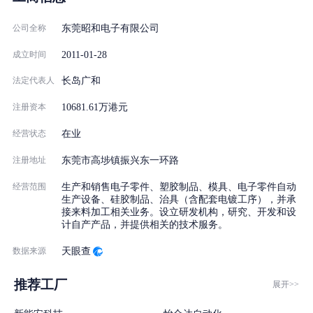
6、设立全勤奖，以季度发放，每月100元。
7、相应的岗位津贴，均计入加班费基数内。
公司全称
东莞昭和电子有限公司
8、每周实行5天8小时制，加班费严格按劳动法来计发。
2011-01-28
成立时间
9、公司内有食堂、医疗室、图书馆、ATM提款机及小卖部、健身
法定代表人
长岛广和
器材等。
注册资本
10681.61万港元
地址:东莞市高埗镇振兴大道东二横路
经营状态
在业
乘车路线：
1、东莞城区乘4路或G2路，东莞总站乘318路在丽江酒店 站下车；
注册地址
东莞市高埗镇振兴东一环路
经营范围
生产和销售电子零件、塑胶制品、模具、电子零件自动
生产设备、硅胶制品、治具（含配套电镀工序），并承
接来料加工相关业务。设立研发机构，研究、开发和设
计自产产品，并提供相关的技术服务。
数据来源
天眼查
推荐工厂
展开>>