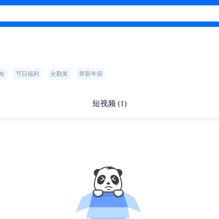
检
节日福利
全勤奖
带薪年假
短视频 (1)