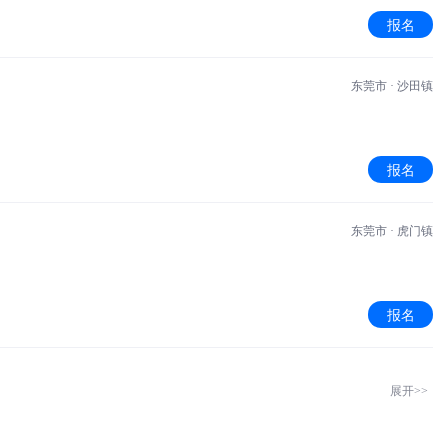
报名
东莞市 · 沙田镇
报名
东莞市 · 虎门镇
报名
展开>>