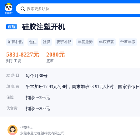
硅胶注塑开机
加班补贴
包住
社保
夜班补贴
年度旅游
年底双薪
带薪年假
5831-8227元
2080元
到手工资
底薪
发 薪 日
每个月30号
加 班 费
平常加班17.93元/小时，周末加班23.91元/小时，国家节假日加
保险
扣除0~356元
伙食费
扣除0~200元
· 招聘hr
东莞市蓝欣橡塑科技有限公司