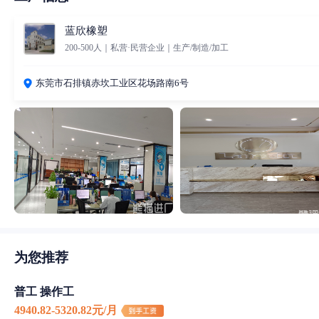
蓝欣橡塑
200-500人｜私营·民营企业｜生产/制造/加工
东莞市石排镇赤坎工业区花场路南6号
为您推荐
普工 操作工
4940.82-5320.82元/月