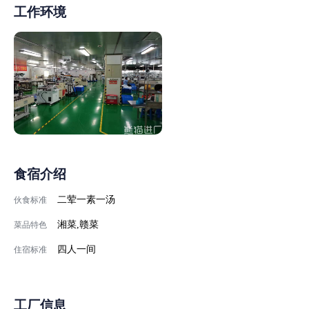
工作环境
食宿介绍
二荤一素一汤
伙食标准
湘菜,赣菜
菜品特色
四人一间
住宿标准
工厂信息