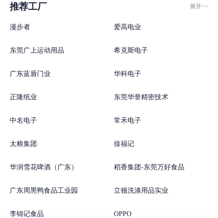
推荐工厂
展开>>
漫步者
爱高电业
东莞广上运动用品
希克斯电子
广东蓝盾门业
华科电子
正隆纸业
东莞华誉精密技术
中名电子
常禾电子
太粮集团
徐福记
华润雪花啤酒（广东）
稻香集团-东莞万好食品
广东周黑鸭食品工业园
立顿洗涤用品实业
李锦记食品
OPPO