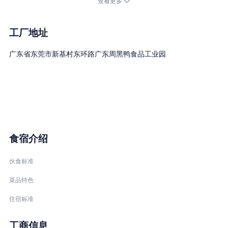
查看更多
观的品牌形象。
长期以来，周黑鸭始终坚守“统一采购、统一生产、统一配送、统一
销售、统一核算、统一形象”的“六统一”连锁经营管理模式和“质量
工厂地址
第一，信誉至上，保持特色，持续发展”的经营理念。周黑鸭品牌始
广东省东莞市新基村东环路广东周黑鸭食品工业园
终坚持自主经营和发展，数百家直营门店遍布北京、上海、天津、
重庆及武汉、广州、长沙、杭州、郑州、南京、南昌等省会城市。
同时分别在华中、华南、华北、及西南地区分别建设并规划大型现
代化生产中心，服务华东、华南、华北、华中等地区。
“周黑鸭”产品不仅深受年轻白领和学生一族的喜爱，在消费者心目
中享有一定的美誉度和知名度。2013年周黑鸭正式获得“国家农业产
食宿介绍
业化重点龙头企业”的资格认定。
十余年的发展历程证明了“周黑鸭”人始终践行的周黑鸭“食”字理论
伙食标准
和“树根”文化对企业成长的关键作用，证明了周黑鸭人振兴中国民
菜品特色
族产业，以产业报效祖国的决心，“证明了“周黑鸭”矢志实现“百年
住宿标准
品牌，走向世界”的梦想！
工商信息