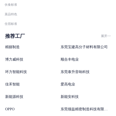
性的企业之一。
伙食标准
菜品特色
企业文化
企业使命：源于爱，分享爱，传播爱
住宿标准
企业愿景：成为全球毛绒产品专业制造商的领航者。
推荐工厂
展开>>
企业精神： 严守诚信、共同发展、创新致远。
产品生产理念： 安全生产、品质保证、精益求精。
精丽制造
东莞宝建高分子材料有限公司
经营管理理念：以人为本、科学管理、高效沟通。
人才建设理念：以德为先、爱岗敬业、团队第一。
博力威科技
顺合丰电业
客户服务理念：一流产品、一流品质、一流服务。
环力智能科技
东莞泰升音响科技
电 话：
佳禾智能
爱高电业
联系人：
网 址：www.yk2008china.com
新能源科技
新能安科技
邮 箱：ykxzb@yk2008china.com
OPPO
东莞领益精密制造科技有限公司