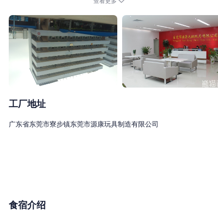
查看更多
的玩具产品的制造企业。公司目前标准厂房已经扩展到占地面积7
万平方米以上。公司经多年的积累与进步，公司拥有经验丰富的专
业开发设计团队，资历深厚的高素质管理团队，拥有一批专业的业
务精英，开展国内外贸易业务，产品畅销国内外。设备先进精益齐
全，做工精细，质量保证，价格合理，货期准时。现已成为各种填
充毛绒玩具，抱枕等众多礼品行业突起的一支队伍。已经具备月产
量350万以上的生产能力的工厂，公司产业链完整，实力雄厚。
自成立至今，公司凭借在毛绒玩具领域多年积累的研发、生产经
工厂地址
验，公司与下游客户建立了长期良好的合作关系，和客户共同开发
广东省东莞市寮步镇东莞市源康玩具制造有限公司
产品，并与沃尔玛（WALMART）、INCASE、PAYLESS、
DISNEY（迪士尼）、可口可乐（Coca-Cola）、名创优品
（MINISO）、汉堡王（Burger King）等知名企业进行深度合作。
公司相继通过ISO9001：2015质量管理体系认证、ICTI国际玩具理
事会认证，GSV反恐安全管理体系认证，以及产品出口欧美的各种
认证，如巴西认证，汉堡王认证，迪士尼认证等）各种认证。公司
食宿介绍
深耕细作，厚积薄发，已逐渐成为国内同行业中最具竞争力和成长