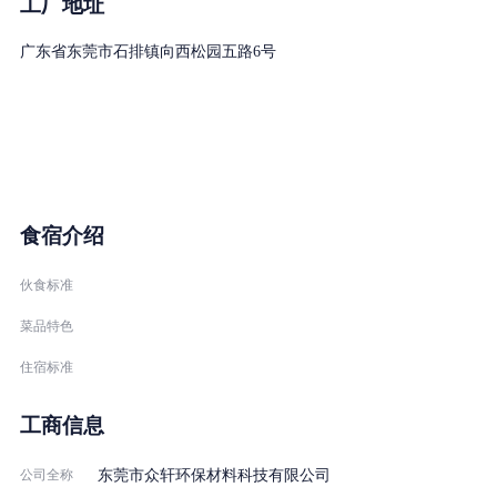
（GCMS），X荧光光谱仪，水分仪，密度仪，恒温老化箱，紫外
工厂地址
线耐黄机等一批实验设备，具备了对产品的物理检测和化学分析的
广东省东莞市石排镇向西松园五路6号
能力。可以针对欧盟ROSH，REACH等环保标准的多数成分进行测
试，比如：邻苯二甲酸盐，重金属，多环芳香径，双酚A，任基苯
酚，卤素，有机锡等等。
公司依托先进的生产设备，严格的管理制度经过十多年的努力与拼
搏打造出了“彩轩色膏”“众轩材料”两个行业知名品牌，我们将一如
既往的秉持“品质为本，诚信经验”的理念与广大客户共荣，共创，
食宿介绍
伙食标准
菜品特色
住宿标准
工商信息
公司全称
东莞市众轩环保材料科技有限公司