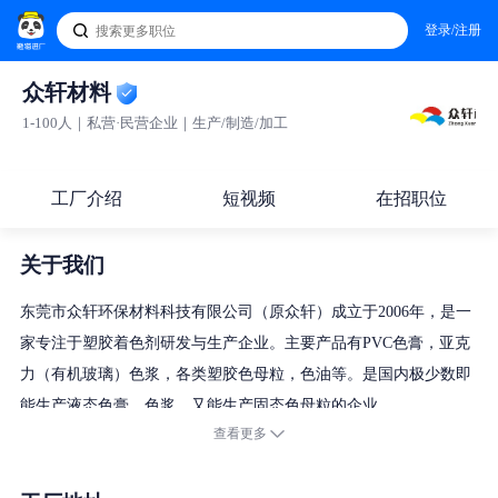
登录/注册
众轩材料
1-100人｜私营·民营企业｜生产/制造/加工
工厂介绍
短视频
在招职位
关于我们
东莞市众轩环保材料科技有限公司（原众轩）成立于2006年，是一
家专注于塑胶着色剂研发与生产企业。主要产品有PVC色膏，亚克
力（有机玻璃）色浆，各类塑胶色母粒，色油等。是国内极少数即
能生产液态色膏，色浆，又能生产固态色母粒的企业。
查看更多
公司成立以来，非常注重产品的研发及品质管控，为此公司建立了
内部实验室有分光测色仪，激光粒度仪，气相色谱质谱联用仪