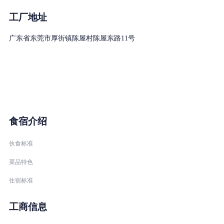
一、招聘要求：年龄18-48周岁，身体健康，初中以上文化，吃苦耐
工厂地址
二、公司产品介绍：
广东省东莞市厚街镇陈屋村陈屋东路11号
公司匠心制造供应天然、无毒无害、可降解的环保软木材料，现产品
三、公司福利：
① 包吃，公司补贴早餐费，免费提供中餐及晚餐；
② 包住，提供50米宽敞宿舍（2人/间），水电费平摊；
③ 提供独立夫妻房；
食宿介绍
④ 优秀员工评选；
⑤ 全勤奖、工龄奖；
伙食标准
⑥ 员工旅游、员工聚餐、生日礼物；
菜品特色
⑦ 春节返乡享有往返路费补贴；
住宿标准
⑧ 员工享有国家法定带薪休假日；
⑨ 年终福利；
工商信息
⑩ 公司订单充足,薪资发放准时。