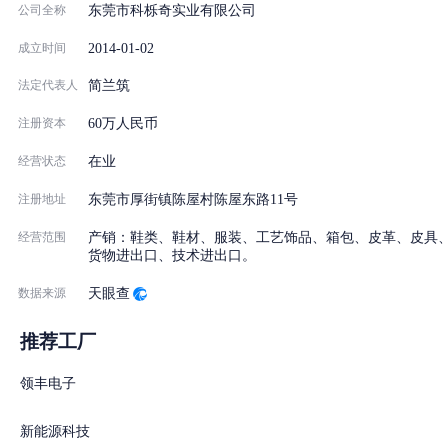
特别说明：以上福利条款最终解释权归科栎奇公司所有。
公司全称
东莞市科栎奇实业有限公司
2014-01-02
成立时间
法定代表人
简兰筑
注册资本
60万人民币
经营状态
在业
注册地址
东莞市厚街镇陈屋村陈屋东路11号
经营范围
产销：鞋类、鞋材、服装、工艺饰品、箱包、皮革、皮具
货物进出口、技术进出口。
数据来源
天眼查
推荐工厂
领丰电子
新能源科技