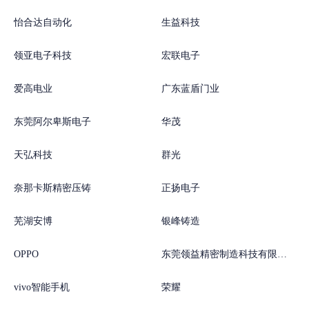
怡合达自动化
生益科技
领亚电子科技
宏联电子
爱高电业
广东蓝盾门业
东莞阿尔卑斯电子
华茂
天弘科技
群光
奈那卡斯精密压铸
正扬电子
芜湖安博
银峰铸造
OPPO
东莞领益精密制造科技有限公司
vivo智能手机
荣耀