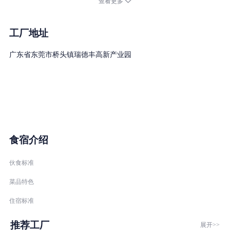
查看更多
公司目前拥有新能源各领域专业人才数千人，在江苏常州、广东深
圳和东莞建设有标准化的精密制造产业基地，配备了行业领先的自
动化生产线，为全球客户提供新能源动力电池精密结构件产品和技
工厂地址
术整体解决方案。
广东省东莞市桥头镇瑞德丰高新产业园
食宿介绍
伙食标准
菜品特色
住宿标准
推荐工厂
展开>>