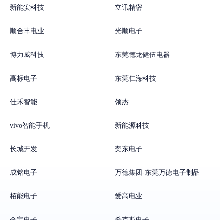
新能安科技
立讯精密
顺合丰电业
光顺电子
博力威科技
东莞德龙健伍电器
高标电子
东莞仁海科技
佳禾智能
领杰
vivo智能手机
新能源科技
长城开发
奕东电子
成铭电子
万德集团-东莞万德电子制品
栢能电子
爱高电业
金宝电子
希克斯电子