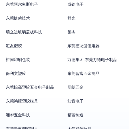
东莞阿尔卑斯电子
成铭电子
东莞捷荣技术
群光
瑞立达玻璃盖板科技
领杰
汇友塑胶
东莞德龙健伍电器
裕同印刷包装
万德集团-东莞万德电子制品
保利文塑胶
东莞智富五金制品
东莞怡高塑胶五金电子制品
坚朗五金
东莞鸿绩塑胶模具
知音电子
湘华五金科技
精丽制造
东莞景丰塑胶制品
大伟成记玩具