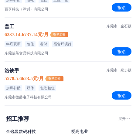
加班补贴
包吃
包住
五险一金
报名
百亨科技（深圳）有限公司
普工
东莞市 · 企石镇
6237.14-6737.14元/月
年底双薪
包住
餐补
宿舍环境好
报名
东莞骏荼食品科技有限公司
洛铁手
东莞市 · 寮步镇
5578.5-6623.5元/月
加班补贴
双休
包吃包住
报名
东莞市德磬电子科技有限公司
招工推荐
展开>>
金锐显数码科技
爱高电业