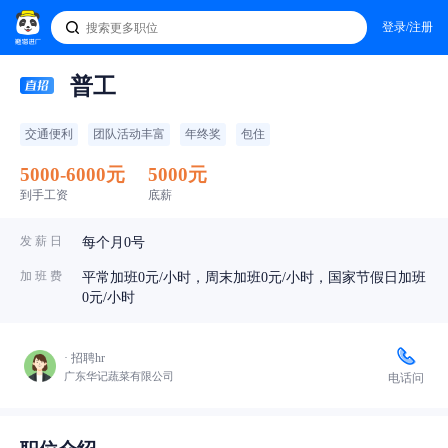
登录/注册
普工
交通便利
团队活动丰富
年终奖
包住
5000-6000元
5000元
到手工资
底薪
发 薪 日
每个月0号
加 班 费
平常加班0元/小时，周末加班0元/小时，国家节假日加班
0元/小时
· 招聘hr
广东华记蔬菜有限公司
电话问