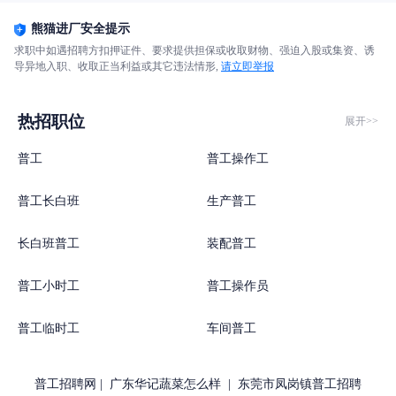
熊猫进厂安全提示
求职中如遇招聘方扣押证件、要求提供担保或收取财物、强迫入股或集资、诱
导异地入职、收取正当利益或其它违法情形,
请立即举报
热招职位
展开>>
普工
普工操作工
普工长白班
生产普工
长白班普工
装配普工
普工小时工
普工操作员
普工临时工
车间普工
普工招聘网
|
广东华记蔬菜怎么样
|
东莞市凤岗镇普工招聘