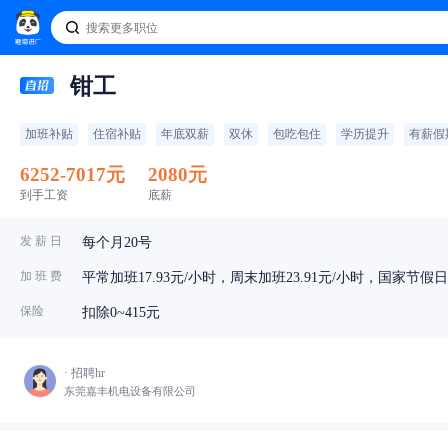
钳工
加班补贴
住宿补贴
年底双薪
双休
包吃包住
学历提升
有薪假
6252-7017元
2080元
到手工资
底薪
发 薪 日
每个月20号
加 班 费
平常加班17.93元/小时，周末加班23.91元/小时，国家节假日加
保险
扣除0~415元
· 招聘hr
东莞嘉丰机电设备有限公司