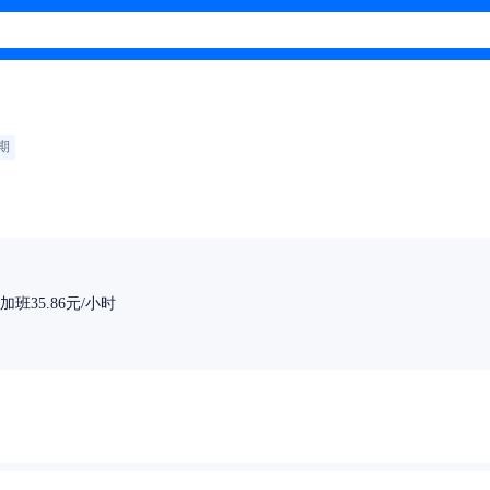
期
班35.86元/小时