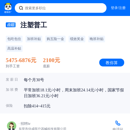
登录/注册
注塑普工
包吃包住
加班补贴
购五险一金
绩效奖金
晚班补贴
高温补贴
5475-6876元
2100元
教你算
到手工资
底薪
发 薪 日
每个月30号
加 班 费
平常加班18.1元/小时，周末加班24.14元/小时，国家节假
日加班36.21元/小时
保险
扣除414~415元
· 招聘hr
东莞市信成医疗器械科技有限公司
电话问