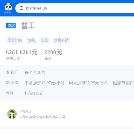
普工
住宿补贴
包吃
包住
伙食补贴
6261-6261元
2200元
到手工资
底薪
发 薪 日
每个月30号
加 班 费
平常加班18.97元/小时，周末加班25.29元/小时，国家节假日加
保险
扣除415元
· 招聘hr
东莞市嘉曜兴包装制品有限公司