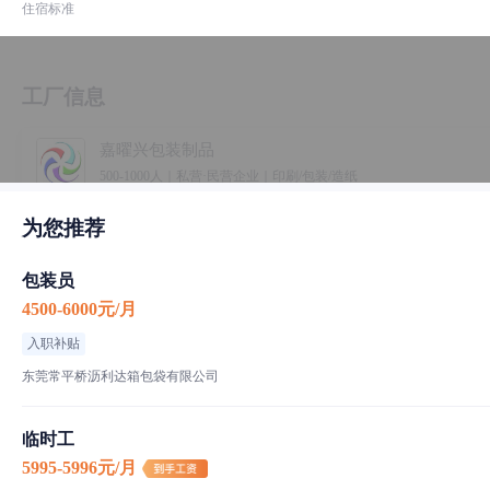
住宿标准
工厂信息
嘉曜兴包装制品
500-1000人｜私营·民营企业｜印刷/包装/造纸
为您推荐
嘉曜兴包装有限公司
包装员
4500-6000元/月
入职补贴
东莞常平桥沥利达箱包袋有限公司
临时工
5995-5996元/月