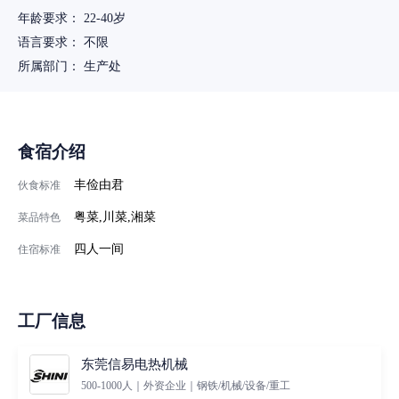
年龄要求： 22-40岁
语言要求： 不限
所属部门： 生产处
食宿介绍
丰俭由君
伙食标准
粤菜,川菜,湘菜
菜品特色
四人一间
住宿标准
工厂信息
东莞信易电热机械
500-1000人｜外资企业｜钢铁/机械/设备/重工