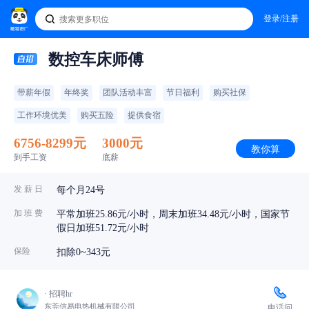
登录/注册
数控车床师傅
带薪年假
年终奖
团队活动丰富
节日福利
购买社保
工作环境优美
购买五险
提供食宿
6756-8299元
3000元
教你算
到手工资
底薪
发 薪 日
每个月24号
加 班 费
平常加班25.86元/小时，周末加班34.48元/小时，国家节
假日加班51.72元/小时
保险
扣除0~343元
· 招聘hr
东莞信易电热机械有限公司
电话问