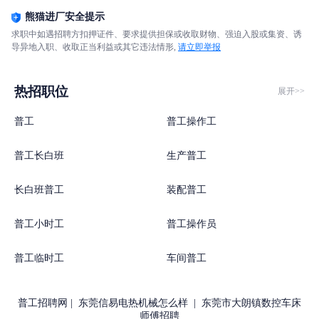
熊猫进厂安全提示
求职中如遇招聘方扣押证件、要求提供担保或收取财物、强迫入股或集资、诱
导异地入职、收取正当利益或其它违法情形,
请立即举报
热招职位
展开>>
普工
普工操作工
普工长白班
生产普工
长白班普工
装配普工
普工小时工
普工操作员
普工临时工
车间普工
普工招聘网
|
东莞信易电热机械怎么样
|
东莞市大朗镇数控车床
师傅招聘