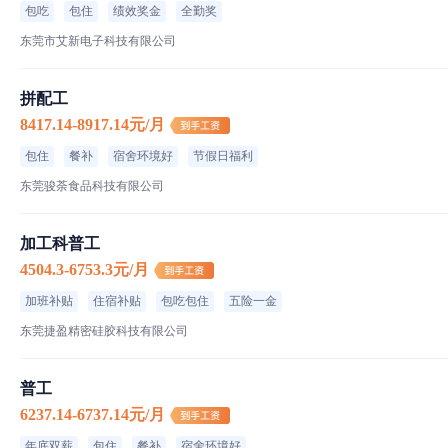
包吃
包住
绩效奖金
全勤奖
工厂信息
东莞市艾新电子科技有限公司
东莞骏荼
拼配工
100-200人｜其他｜快速消费品
8417.14-8917.14元/月
包住
餐补
宿舍环境好
节假日福利
东莞骏荼食品科技有限公司
东莞骏荼食品科技有限公司
加工科普工
4504.3-6753.3元/月
加班补贴
住宿补贴
包吃包住
五险一金
东莞捷盈精密硅胶科技有限公司
普工
6237.14-6737.14元/月
年底双薪
包住
餐补
宿舍环境好