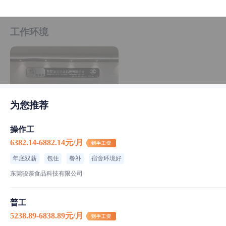
工作环境
为您推荐
操作工
6382.14-6882.14元/月
食宿介绍
年底双薪
包住
餐补
宿舍环境好
二荤一素一汤
伙食标准
东莞骏荼食品科技有限公司
粤菜,湘菜
菜品特色
普工
四人一间
住宿标准
5238.89-6838.89元/月