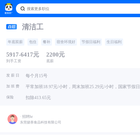
清洁工
年底双薪
包住
餐补
宿舍环境好
节假日福利
生日福利
5917-6417元
2200元
到手工资
底薪
发 薪 日
每个月15号
加 班 费
平常加班18.97元/小时，周末加班25.29元/小时，国家节假日加
保险
扣除413.65元
· 招聘hr
东莞骏荼食品科技有限公司