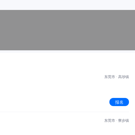
东莞市 · 高埗镇
报名
东莞市 · 寮步镇