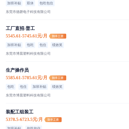
菜品特色
加班补贴
双休
包吃包住
住宿标准
东莞市德磬电子科技有限公司
工厂直招-普工
工厂信息
5545.61-5745.61元/月
加班补贴
包吃
包住
绩效奖
中固家具制造
东莞市博晨塑料科技有限公司
1-100人｜私营·民营企业｜家居/室内设计/装潢
东莞市中固家具制造有限公司
生产操作员
5585.61-5785.61元/月
包吃
包住
加班补贴
绩效奖
东莞市博晨塑料科技有限公司
装配工组装工
5378.5-6723.5元/月
加班补贴
包吃包住