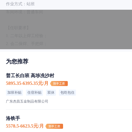
作业方式：站班
车间环境：普通车间
【任职要求】
1. 二年以上焊工经验；
2. 会二保焊、手把焊；
3. 有进取心、高度的事业心、责任感和良好的职业道德；
4. 服从公司其它工作安排；
为您推荐
5. 有焊接证者，优先；
普工长白班 高埗冼沙村
6. 工资：5500元/月（底薪）+加班费（1：1），包吃住；
5895.35-6395.35元/月
加班补贴
住宿补贴
双休
包吃包住
广东杰昌五金制品有限公司
食宿介绍
洛铁手
伙食标准
5578.5-6623.5元/月