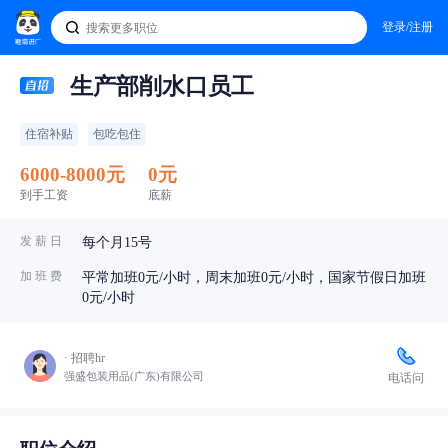
登录/注册
生产部削水口员工
住宿补贴
包吃包住
6000-8000元
0元
到手工资
底薪
发 薪 日
每个月15号
加 班 费
平常加班0元/小时，周末加班0元/小时，国家节假日加班
0元/小时
· 招聘hr
强盛包装用品(广东)有限公司
电话问