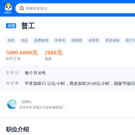
普工
包吃
包住
免费旅游
年终奖
绩效奖
全勤奖
养老保险
医疗
5000-6000元
2080元
到手工资
底薪
发 薪 日
每个月30号
加 班 费
平常加班15.52元/小时，周末加班20.69元/小时，国家节假日加
· 招聘hr
东莞市长安顺兴五金机械制造厂
职位介绍