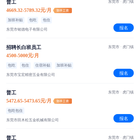
普工
东莞市 · 虎门镇
4669.32-5789.32元/月
食宿介绍
加班补贴
包吃
包住
报名
东莞市铭德电子有限公司
伙食标准
菜品特色
招聘长白班员工
东莞市 · 虎门镇
住宿标准
4500-5000元/月
包吃
包住
住宿补贴
加班补贴
报名
东莞市宝宏精密五金有限公司
工厂信息
骏佳电子科技
普工
东莞市 · 虎门镇
100-200人｜私营·民营企业｜电子/微电子技术/集成电路
5472.65-5473.65元/月
包吃包住
东莞市骏佳电子科技有限公司
报名
东莞市田木松五金机械有限公司
普工
东莞市 · 虎门镇