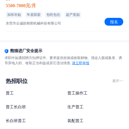
5500-7000元/月
加班补贴
年底双薪
包吃包住
超产奖励
报名
东莞市众诚皓精密机械科技有限公司
熊猫进厂安全提示
求职中如遇招聘方扣押证件、要求提供担保或收取财物、强迫入股或集资、诱
导异地入职、收取正当利益或其它违法情形,
请立即举报
热招职位
展开>>
普工
普工操作工
普工长白班
生产普工
长白班普工
装配普工