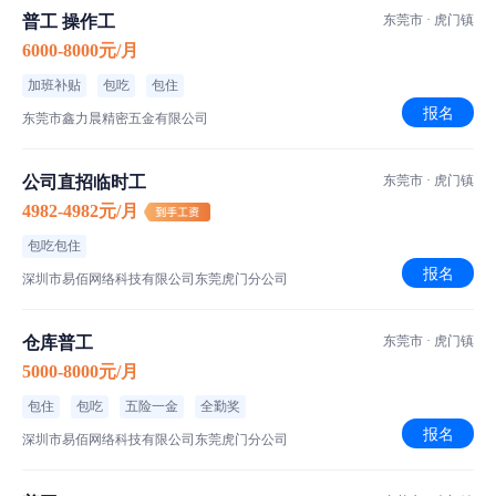
职位类型：普工/操作工
普工 操作工
东莞市 · 虎门镇
班次安排：正常班次
6000-8000元/月
作业方式：坐班,走动式作业
加班补贴
包吃
包住
车间环境：空调车间
报名
东莞市鑫力晨精密五金有限公司
【任职要求】
公司直招临时工
东莞市 · 虎门镇
男女不限，年龄18-43岁，初中以上文化，身体健康，视力良好
4982-4982元/月
选择骏佳的六大理由：
1. 自有工及厂员工餐厅，专属办公区域，工作环境干净整洁，团队
包吃包住
报名
氛围融洽；
深圳市易佰网络科技有限公司东莞虎门分公司
2. 包吃包住， 住宿全部4-6人间待独立卫浴与空调，有阳台，及冷热
水供应；
仓库普工
东莞市 · 虎门镇
3. 年底丰厚年终奖+尾牙聚餐
5000-8000元/月
4. 不定期举办团建活动，团队聚餐，业余放松娱乐，每年员工旅
包住
包吃
五险一金
全勤奖
游；
报名
深圳市易佰网络科技有限公司东莞虎门分公司