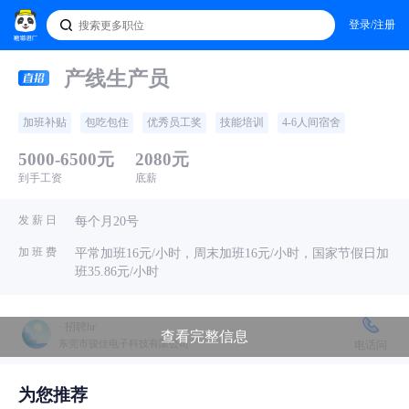
登录/注册
产线生产员
加班补贴
包吃包住
优秀员工奖
技能培训
4-6人间宿舍
5000-6500元
2080元
到手工资
底薪
发 薪 日
每个月20号
加 班 费
平常加班16元/小时，周末加班16元/小时，国家节假日加
班35.86元/小时
· 招聘hr
查看完整信息
东莞市骏佳电子科技有限公司
电话问
为您推荐