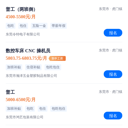
职位介绍
普工（两班倒）
东莞市 · 虎门镇
普工/操作工
职位类型
4500-5500元/月
正常班次
班次安排
包吃
包住
五险一金
带薪年假
坐班,走动式作业
作业方式
报名
东莞令特电子有限公司
空调车间
车间环境
数控车床 CNC 操机员
东莞市 · 虎门镇
东莞市虎门镇
工作地点
5803.75-6803.75元/月
加班补贴
住宿补贴
包吃包住
【薪资详情】
报名
基本工资：2080-5600元/月
东莞市瀚泽五金塑胶制品有限公司
发薪日：20日
工作时长：每天8-11小时，月休4-8天
普工
东莞市 · 虎门镇
薪资补充：基本工资2080+全勤50元+加班费（平时加班费17.93元 /
5000-6500元/月
小时，周末加班费23.9元 / 小时）
加班补贴
包吃
包住
包吃包住
报名
东莞市鸿艺包装有限公司
【职位介绍】