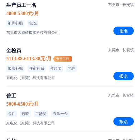
生产员工一名
东莞市 · 长安镇
菜品特色
4800-5300元/月
租房补贴
住宿标准
加班补贴
包吃
报名
东莞市大崴硅橡胶科技有限公司
工厂信息
全检员
东莞市 · 长安镇
5113.88-6113.88元/月
科汇纳米涂层
1-100人｜港资企业｜生产/制造/加工
加班补贴
住宿补贴
年终奖
包住
报名
东电化（东莞）科技有限公司
厦岗福海路52号天工智谷11栋2楼
普工
东莞市 · 长安镇
5000-6500元/月
包住
包吃
工龄奖
五险一金
报名
东电化（东莞）科技有限公司