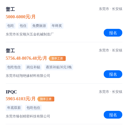
普工
东莞市 · 长安镇
5000-6000元/月
职位介绍
包吃
包住
免费旅游
年终奖
普工/操作工
职位类型
报名
东莞市长安顺兴五金机械制造厂
长白班,二班倒
班次安排
普工
东莞市 · 长安镇
走动式作业,可坐可站可走动
作业方式
5756.48-8076.48元/月
空调车间
车间环境
包吃包住
岗位补贴
夜班补贴30元1晚
东莞市长安镇
工作地点
报名
东莞市硅翔绝缘材料有限公司
IPQC
东莞市 · 长安镇
5903-6103元/月
年底双薪
包吃包住
食宿介绍
报名
东莞市臻创精密科技有限公司
餐食补贴
伙食标准