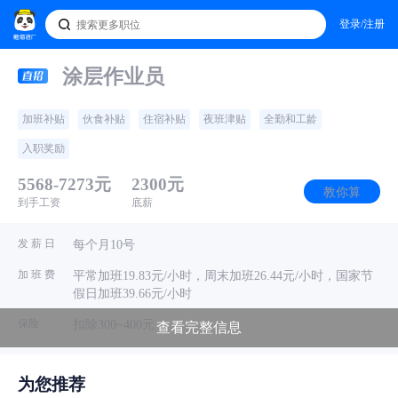
登录/注册
涂层作业员
加班补贴
伙食补贴
住宿补贴
夜班津贴
全勤和工龄
入职奖励
5568-7273元
2300元
教你算
到手工资
底薪
发 薪 日
每个月10号
加 班 费
平常加班19.83元/小时，周末加班26.44元/小时，国家节
假日加班39.66元/小时
保险
扣除300~400元
查看完整信息
· 招聘hr
为您推荐
科汇纳米技术（东莞）有限公司
电话问