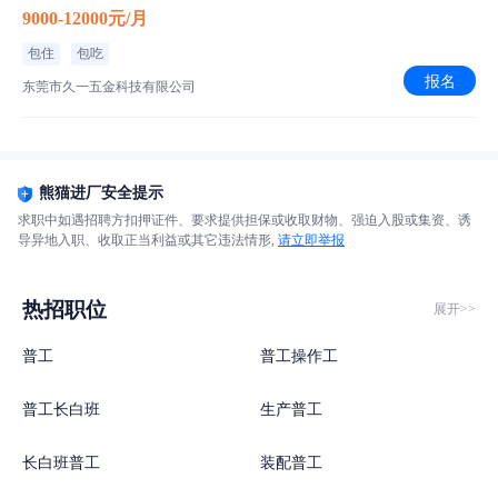
9000-12000元/月
包住
包吃
报名
东莞市久一五金科技有限公司
熊猫进厂安全提示
求职中如遇招聘方扣押证件、要求提供担保或收取财物、强迫入股或集资、诱
导异地入职、收取正当利益或其它违法情形,
请立即举报
热招职位
展开>>
普工
普工操作工
普工长白班
生产普工
长白班普工
装配普工