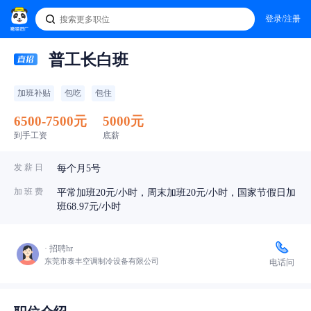
登录/注册
普工长白班
加班补贴
包吃
包住
6500-7500元
5000元
到手工资
底薪
发 薪 日
每个月5号
加 班 费
平常加班20元/小时，周末加班20元/小时，国家节假日加
班68.97元/小时
· 招聘hr
东莞市泰丰空调制冷设备有限公司
电话问