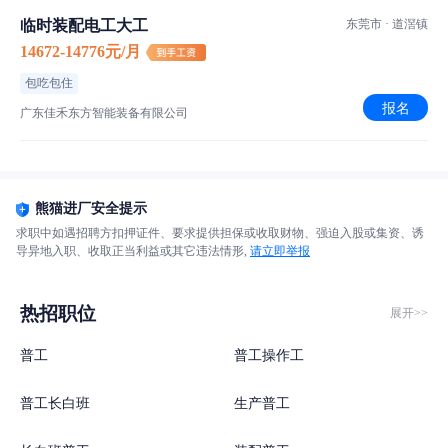
临时装配电工大工
东莞市 · 道滘镇
14672-14776元/月
包吃包住
报名
广东佳禾东方智能装备有限公司
熊猫进厂安全提示
求职中如遇招聘方扣押证件、要求提供担保或收取财物、强迫入股或集资、诱
导异地入职、收取正当利益或其它违法情形,
请立即举报
热招职位
展开>>
普工
普工操作工
普工长白班
生产普工