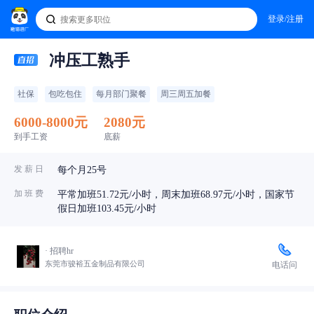
登录/注册
冲压工熟手
社保
包吃包住
每月部门聚餐
周三周五加餐
6000-8000元
2080元
到手工资
底薪
发 薪 日
每个月25号
加 班 费
平常加班51.72元/小时，周末加班68.97元/小时，国家节
假日加班103.45元/小时
· 招聘hr
东莞市骏裕五金制品有限公司
电话问