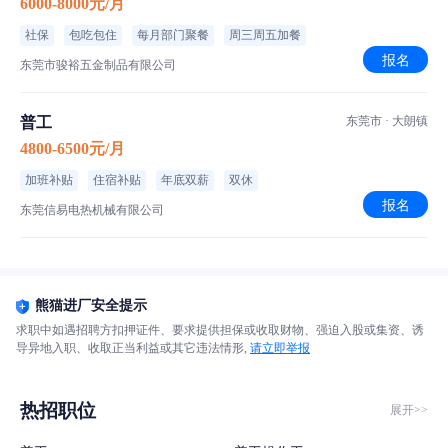
6000-8000元/月
社保
包吃包住
每月部门聚餐
周三周五加餐
报名
东莞市骏裕五金制品有限公司
普工
东莞市 · 大朗镇
4800-6500元/月
加班补贴
住宿补贴
年底双薪
双休
报名
东莞信易电热机械有限公司
熊猫进厂安全提示
求职中如遇招聘方扣押证件、要求提供担保或收取财物、强迫入股或集资、诱
导异地入职、收取正当利益或其它违法情形,
请立即举报
热招职位
展开>>