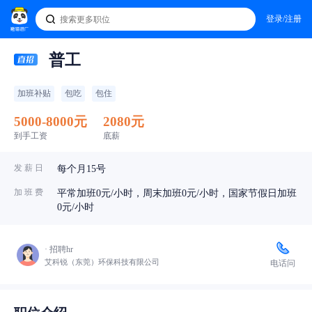
登录/注册
普工
加班补贴
包吃
包住
5000-8000元
2080元
到手工资
底薪
发 薪 日
每个月15号
加 班 费
平常加班0元/小时，周末加班0元/小时，国家节假日加班
0元/小时
· 招聘hr
艾科锐（东莞）环保科技有限公司
电话问