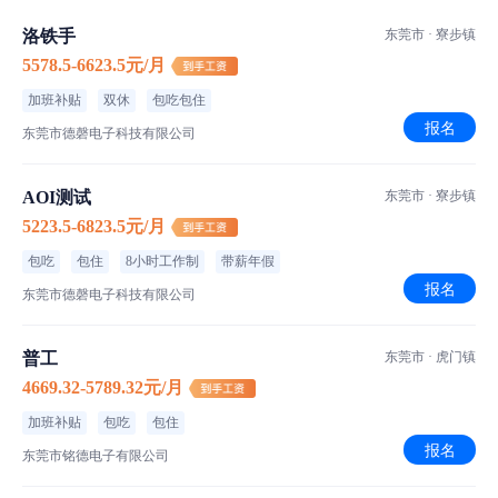
洛铁手
东莞市 · 寮步镇
职位介绍
5578.5-6623.5元/月
普工/操作工
职位类型
加班补贴
双休
包吃包住
长白班
班次安排
报名
东莞市德磬电子科技有限公司
坐班
作业方式
AOI测试
东莞市 · 寮步镇
空调车间
车间环境
5223.5-6823.5元/月
惠州市博罗县
工作地点
包吃
包住
8小时工作制
带薪年假
报名
东莞市德磬电子科技有限公司
1. 身体健康，无传染性疾病，手脚灵活，能适应车间正常作业。
2. 能吃苦耐劳，工作踏实认真，服从管理，遵守厂规厂纪。
普工
东莞市 · 虎门镇
3. 学历不限，有工作经验优先
4669.32-5789.32元/月
福利待遇：
加班补贴
包吃
包住
1、提供空调宿舍，园区内有商店、食堂，外食补贴300 元/月.
报名
2、入职满一年享带薪年假 ， 同时依法享有婚假、丧假、产假等全
东莞市铭德电子有限公司
部法定假期.