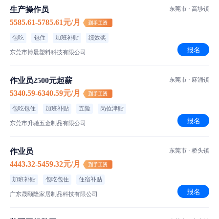
3、年终举办尾牙盛宴，奖品丰厚.
生产操作员
东莞市 · 高埗镇
4、春节放假享车费补贴.
5585.61-5785.61元/月
5、全勤奖 200 元 / 月；工龄奖入职满3个月100元/月，满6个月200
包吃
包住
加班补贴
绩效奖
元/月，满1年300元/月，满 2 年500 元/月.
报名
东莞市博晨塑料科技有限公司
6、入职缴纳社保.
作业员2500元起薪
东莞市 · 麻涌镇
5340.59-6340.59元/月
食宿介绍
包吃包住
加班补贴
五险
岗位津贴
报名
东莞市升驰五金制品有限公司
伙食标准
菜品特色
作业员
东莞市 · 桥头镇
住宿标准
4443.32-5459.32元/月
加班补贴
包吃包住
住宿补贴
报名
广东晟颐隆家居制品科技有限公司
工厂信息