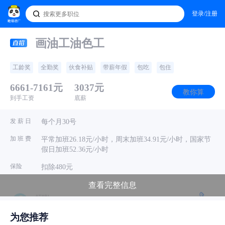
登录/注册
画油工油色工
工龄奖
全勤奖
伙食补贴
带薪年假
包吃
包住
6661-7161元
3037元
教你算
到手工资
底薪
发 薪 日
每个月30号
加 班 费
平常加班26.18元/小时，周末加班34.91元/小时，国家节
假日加班52.36元/小时
保险
扣除480元
查看完整信息
· 招聘hr
惠州金亚特创艺玩具有限公司
电话问
为您推荐