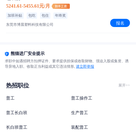
5241.61-5455.61元/月
加班补贴
包吃
包住
年终奖
报名
东莞市博晨塑料科技有限公司
熊猫进厂安全提示
求职中如遇招聘方扣押证件、要求提供担保或收取财物、强迫入股或集资、诱
导异地入职、收取正当利益或其它违法情形,
请立即举报
热招职位
展开>>
普工
普工操作工
普工长白班
生产普工
长白班普工
装配普工