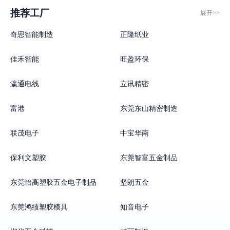
材品牌；
推荐工厂
展开>>
12、2006年11月荣获中国建筑装饰协会颁发的全国建筑装饰行业信
息化先进单位；
奇思智能制造
正隆纸业
13、2006年12月荣获中国建设科技自主创新优势企业；
佳禾智能
旺盈环保
14、荣获建设部幕墙门窗标准化技术委员会颁发的在幕墙门窗标准
化工作中贡献突出，特被评为标准示范单位；
瀛通电线
立讯精密
15、2007年7月荣获由“东莞市工商行政管理局颁发的‘守合同重信用
企业’荣誉证书”。
富港
东莞东山精密制造
16、2008年3月荣获由“中国建筑金属结构协会塑料门窗委员会”审查
通过，批准为“塑料门窗五金配件”定点生产企业。
联茂电子
中宝华南
17、2008年12月荣获由中国建筑装饰协会幕墙工程委员会颁布的“改
保利文塑胶
东莞智富五金制品
革开放 30年建筑幕墙行业功勋企业”。
18、2008年12月，连续十年荣获中国建筑装饰协会幕墙工程委员会
东莞怡高塑胶五金电子制品
坚朗五金
推荐的幕墙和幕墙材料品牌。
19、2008年，荣获《中国房地产最佳供应商“2008年度节能建筑推荐
东莞鸿绩塑胶模具
知音电子
部品（五金系统）”》、《奥林匹克花园战略合作伙伴》等荣誉奖