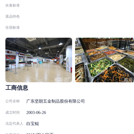
2015年成为世界最大的门窗配件集团之一
伙食标准
二、公司企业文化：
菜品特色
愿景：
一定会有一天，有建筑的地方就有坚朗产品；使用了坚朗产品的建
住宿标准
筑，将更加舒适、美观、节能；
使命：
一切为了改善人类的居住环境，让坚朗成为高品质的代名词
核心价值观：
尊重科学和我们的社会环境，以卓越的品质和价值满足客户，通过
持续的、高质量的增长成为人们尊敬的企业典范，成为员工引以为
豪、愿意成为其中一份子的优秀企业。
工商信息
三、 公司荣誉
公司全称
广东坚朗五金制品股份有限公司
1、2003年1月被选为中国建筑装饰协会第五届理事会常务理事单
位；
2003-06-26
成立时间
2、2003年3月被选为中国金属结构协会第八届理事会常务理事单
法定代表人
白宝鲲
位；