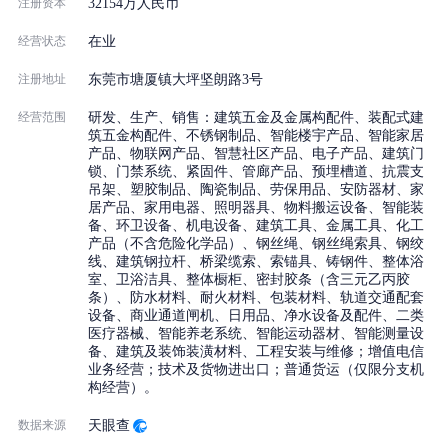
注册资本
32154万人民币
3、2003年9月顺利通过了英国BSI公司的ISO9000的质量管理体系国
际性认证；
经营状态
在业
4、2004年2月被评为中国建筑装饰协会、中国房地产业协会推荐的
注册地址
东莞市塘厦镇大坪坚朗路3号
全国建筑装饰装修材料知名品牌；
5、2004年8月被选为建设部幕墙门窗标准化技术委员会副主任委员
经营范围
研发、生产、销售：建筑五金及金属构配件、装配式建
筑五金构配件、不锈钢制品、智能楼宇产品、智能家居
单位；
产品、物联网产品、智慧社区产品、电子产品、建筑门
锁、门禁系统、紧固件、管廊产品、预埋槽道、抗震支
6、2002-2004年连续两届荣获深圳纳税百佳民营企业；
吊架、塑胶制品、陶瓷制品、劳保用品、安防器材、家
7、2003-2008年连续六年荣获中国建筑装饰协会铝制品委员会颁发
居产品、家用电器、照明器具、物料搬运设备、智能装
备、环卫设备、机电设备、建筑工具、金属工具、化工
的点支式玻璃幕墙配件为推荐产品；
产品（不含危险化学品）、钢丝绳、钢丝绳索具、钢绞
8、2006-2008年连续三年荣获中国建筑装饰协会幕墙工程委员会颁
线、建筑钢拉杆、桥梁缆索、索锚具、铸钢件、整体浴
室、卫浴洁具、整体橱柜、密封胶条（含三元乙丙胶
发的门窗五金配件为推荐产品；
条）、防水材料、耐火材料、包装材料、轨道交通配套
9、2005年3月荣获中国建筑金属结构协会铝门窗幕墙委员会颁布的
设备、商业通道闸机、日用品、净水设备及配件、二类
医疗器械、智能养老系统、智能运动器材、智能测量设
中国建筑幕墙行业近十年来可持续发展优秀企业；
备、建筑及装饰装潢材料、工程安装与维修；增值电信
10、2006年荣获中国建筑装饰协会幕墙工程委员会颁发的推动幕墙
业务经营；技术及货物进出口；普通货运（仅限分支机
构经营）。
行业健康发展单位；
11、2006年荣获中国建筑装饰协会颁发的建筑装饰百强企业推荐建
数据来源
天眼查