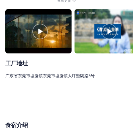
查看更多
公司在国内外设有600多个销售服务机构，产品远销100多个国家和
地区。
坚朗公司围绕着建筑配套件集成供应的发展方向，以多品类产品满
足顾客的综合需求，已形成了一站式的服务体系。多年来，坚朗一
直坚定地践行“唯有专业才能创造独特价值，投机没有未来”的经营
哲学，已成为行业中的佼佼者。
坚朗除采用现代化的生产工艺外，还拥有众多专家、设计师从事产
品开发与革新，保证产品始终处于领先水平。目前，坚朗已拥有产
工厂地址
品2万余种，海内外专利900多项。坚朗提供的产品以先进的设计理
广东省东莞市塘厦镇东莞市塘厦镇大坪坚朗路3号
念、精美的外观、优良的品质，建立了良好的市场口碑。坚朗已为
世界各地的众多著名建筑物提供了产品及服务，无数座城市的标志
建筑已成为坚朗人的骄傲与辉煌。
对于任何一个明智的、致力于建筑工程业务的企业及设计人员来
讲，坚朗都将是负责的、可信赖的伙伴。
一、公司战略目标：
食宿介绍
2020年成为中国最大的门窗幕墙配件集团