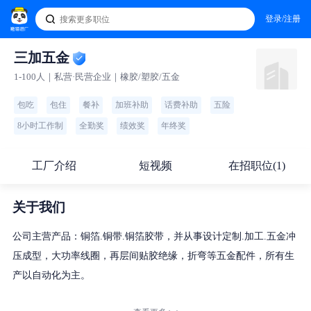
登录/注册
三加五金
1-100人｜私营·民营企业｜橡胶/塑胶/五金
包吃
包住
餐补
加班补助
话费补助
五险
8小时工作制
全勤奖
绩效奖
年终奖
工厂介绍
短视频
在招职位(1)
关于我们
公司主营产品：铜箔.铜带.铜箔胶带，并从事设计定制.加工.五金冲
压成型，大功率线圈，再层间贴胶绝缘，折弯等五金配件，所有生
产以自动化为主。