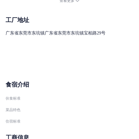
查看更多
公司有通过IATF16949及ISO 9001质量管理体系和ISO 14001环境管
理体系。
工厂地址
广东省东莞市东坑镇广东省东莞市东坑镇宝柏路29号
食宿介绍
伙食标准
菜品特色
住宿标准
工商信息