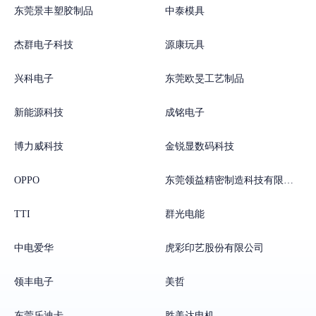
东莞景丰塑胶制品
中泰模具
杰群电子科技
源康玩具
兴科电子
东莞欧旻工艺制品
新能源科技
成铭电子
博力威科技
金锐显数码科技
OPPO
东莞领益精密制造科技有限公司
TTI
群光电能
中电爱华
虎彩印艺股份有限公司
领丰电子
美哲
东莞乐迪卡
胜美达电机