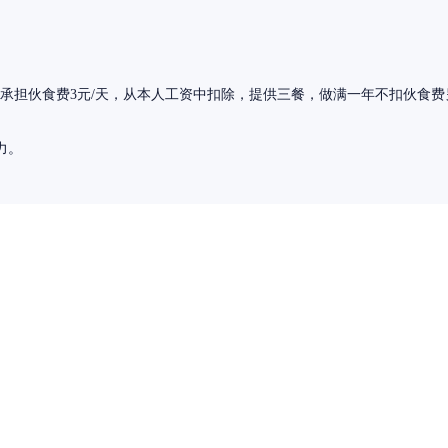
。
承担伙食费3元/天，从本人工资中扣除，提供三餐，做满一年不扣伙食费另有
力。