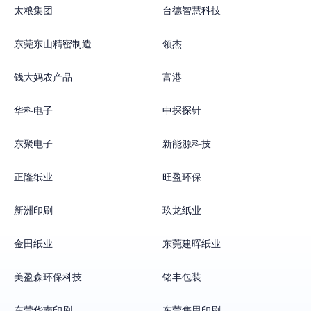
太粮集团
台德智慧科技
东莞东山精密制造
领杰
钱大妈农产品
富港
华科电子
中探探针
东聚电子
新能源科技
正隆纸业
旺盈环保
新洲印刷
玖龙纸业
金田纸业
东莞建晖纸业
美盈森环保科技
铭丰包装
东莞华南印刷
东莞隽思印刷