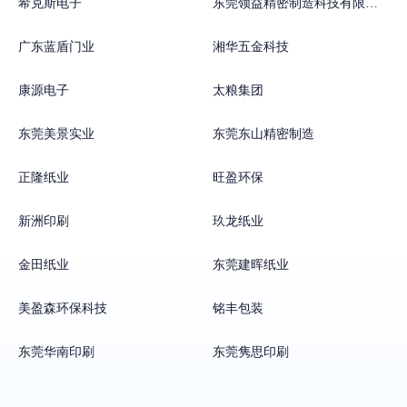
希克斯电子
东莞领益精密制造科技有限公司
广东蓝盾门业
湘华五金科技
康源电子
太粮集团
东莞美景实业
东莞东山精密制造
正隆纸业
旺盈环保
新洲印刷
玖龙纸业
金田纸业
东莞建晖纸业
美盈森环保科技
铭丰包装
东莞华南印刷
东莞隽思印刷