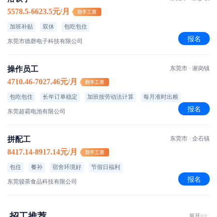
5578.5-6623.5元/月
加班补贴
双休
包吃包住
报名
东莞市德磬电子科技有限公司
操作员工
东莞市 · 谢岗镇
4710.46-7027.46元/月
包吃包住
长年订单稳定
加班按劳动法计算
每月准时出粮
报名
东莞超霸电池有限公司
拼配工
东莞市 · 企石镇
8417.14-8917.14元/月
包住
餐补
宿舍环境好
节假日福利
报名
东莞骏荼食品科技有限公司
招工推荐
展开>>