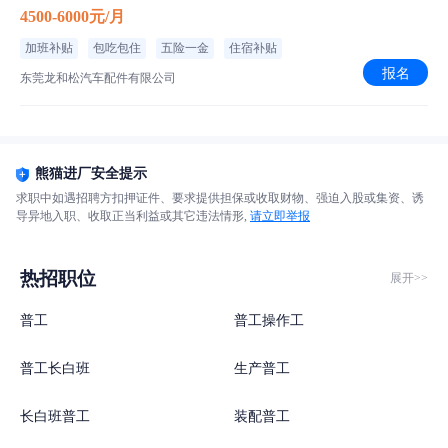
4500-6000元/月
加班补贴
包吃包住
五险一金
住宿补贴
报名
东莞龙和松汽车配件有限公司
熊猫进厂安全提示
求职中如遇招聘方扣押证件、要求提供担保或收取财物、强迫入股或集资、诱
导异地入职、收取正当利益或其它违法情形,
请立即举报
热招职位
展开>>
普工
普工操作工
普工长白班
生产普工
长白班普工
装配普工