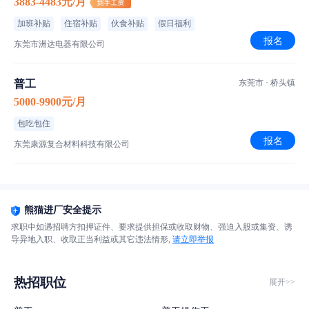
3883-4483元/月
加班补贴
住宿补贴
伙食补贴
假日福利
报名
东莞市洲达电器有限公司
普工
东莞市 · 桥头镇
5000-9900元/月
包吃包住
报名
东莞康源复合材料科技有限公司
熊猫进厂安全提示
求职中如遇招聘方扣押证件、要求提供担保或收取财物、强迫入股或集资、诱
导异地入职、收取正当利益或其它违法情形,
请立即举报
热招职位
展开>>