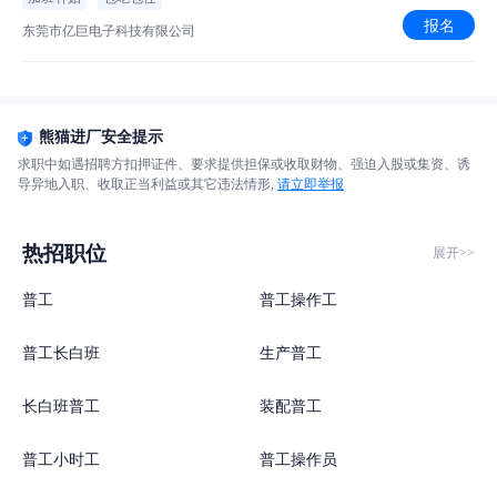
报名
东莞市亿巨电子科技有限公司
熊猫进厂安全提示
求职中如遇招聘方扣押证件、要求提供担保或收取财物、强迫入股或集资、诱
导异地入职、收取正当利益或其它违法情形,
请立即举报
热招职位
展开>>
普工
普工操作工
普工长白班
生产普工
长白班普工
装配普工
普工小时工
普工操作员