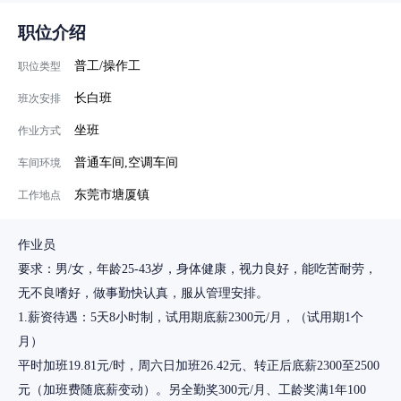
职位介绍
普工/操作工
职位类型
长白班
班次安排
坐班
作业方式
普通车间,空调车间
车间环境
东莞市塘厦镇
工作地点
作业员
要求：男/女，年龄25-43岁，身体健康，视力良好，能吃苦耐劳，
无不良嗜好，做事勤快认真，服从管理安排。
1.薪资待遇：5天8小时制，试用期底薪2300元/月，（试用期1个
月）
平时加班19.81元/时，周六日加班26.42元、转正后底薪2300至2500
元（加班费随底薪变动）。另全勤奖300元/月、工龄奖满1年100