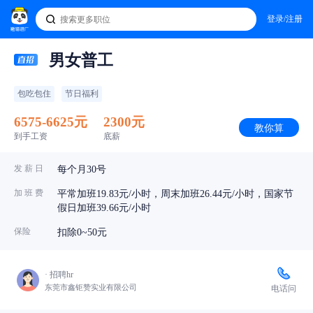
登录/注册
男女普工
包吃包住
节日福利
6575-6625元
2300元
教你算
到手工资
底薪
发 薪 日
每个月30号
加 班 费
平常加班19.83元/小时，周末加班26.44元/小时，国家节
假日加班39.66元/小时
保险
扣除0~50元
· 招聘hr
东莞市鑫钜赞实业有限公司
电话问