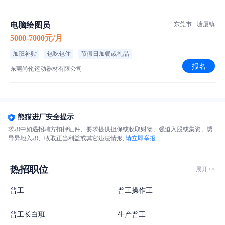
电脑绘图员
东莞市 · 塘厦镇
5000-7000元/月
加班补贴
包吃包住
节假日加餐或礼品
报名
东莞尚伦运动器材有限公司
熊猫进厂安全提示
求职中如遇招聘方扣押证件、要求提供担保或收取财物、强迫入股或集资、诱
导异地入职、收取正当利益或其它违法情形,
请立即举报
热招职位
展开>>
普工
普工操作工
普工长白班
生产普工