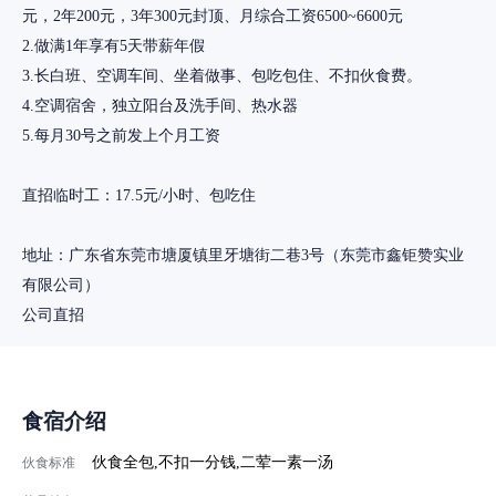
元，2年200元，3年300元封顶、月综合工资6500~6600元
2.做满1年享有5天带薪年假
3.长白班、空调车间、坐着做事、包吃包住、不扣伙食费。
4.空调宿舍，独立阳台及洗手间、热水器
5.每月30号之前发上个月工资
直招临时工：17.5元/小时、包吃住
地址：广东省东莞市塘厦镇里牙塘街二巷3号（东莞市鑫钜赞实业
有限公司）
食宿介绍
伙食全包,不扣一分钱,二荤一素一汤
伙食标准