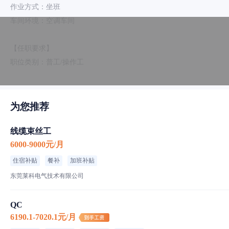
作业方式：坐班
车间环境：空调车间
【任职要求】
职位类别：普工/操作工
工作内容：电池焊锡点镍，加工操作工。
工作要求：年龄16-40周岁，身体健康，视力正常，服从安排，具有
为您推荐
福利待遇：
线缆束丝工
1、上班时间：8：30-12:00, 1:30-6:00，晚上7：00-9:00点算加班
6000-9000元/月
2、包吃包住，园区宿舍4-6人间，月休4天；
3、每月补助500-800元、工龄奖、节日礼品、部门聚餐、年度旅游、
住宿补贴
餐补
加班补贴
东莞莱科电气技术有限公司
QC
6190.1-7020.1元/月
工作环境