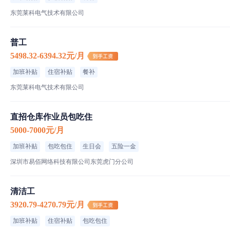
深圳市超力扬科技发展有限公司
东莞莱科电气技术有限公司
200-500人｜私营·民营企业｜生产/制造/加工
普工
恒通路6号2栋701室
5498.32-6394.32元/月
加班补贴
住宿补贴
餐补
东莞莱科电气技术有限公司
直招仓库作业员包吃住
5000-7000元/月
加班补贴
包吃包住
生日会
五险一金
深圳市易佰网络科技有限公司东莞虎门分公司
清洁工
3920.79-4270.79元/月
加班补贴
住宿补贴
包吃包住