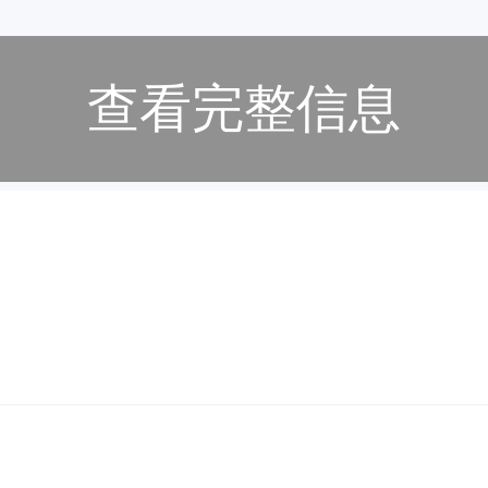
查看完整信息
本人有效身份证
费，月综合薪资5000-7000元，15号准时发薪。
年终奖。