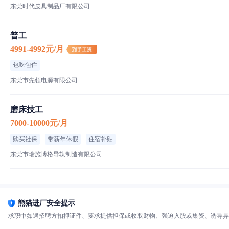
东莞时代皮具制品厂有限公司
普工
4991-4992元/月
包吃包住
东莞市先领电源有限公司
磨床技工
7000-10000元/月
购买社保
带薪年休假
住宿补贴
东莞市瑞施博格导轨制造有限公司
熊猫进厂安全提示
求职中如遇招聘方扣押证件、要求提供担保或收取财物、强迫入股或集资、诱导异