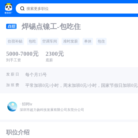
焊锡点镍工-包吃住
住宿补贴
包吃
空调车间
准时发薪
单休
包住
5000-7000元
2300元
到手工资
底薪
发 薪 日
每个月15号
加 班 费
平常加班0元/小时，周末加班0元/小时，国家节假日加班0元
· 招聘hr
深圳市超力扬科技发展有限公司东莞分公司
职位介绍