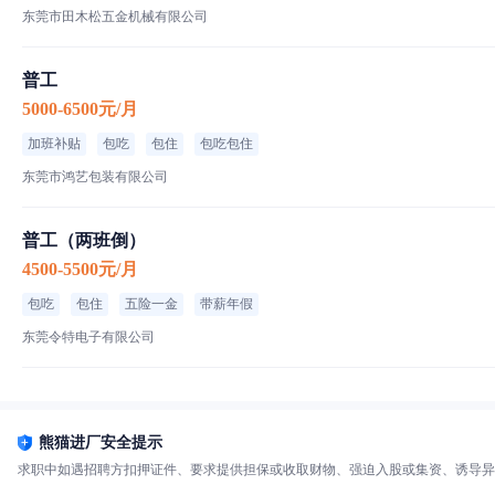
东莞市田木松五金机械有限公司
普工
5000-6500元/月
加班补贴
包吃
包住
包吃包住
东莞市鸿艺包装有限公司
普工（两班倒）
4500-5500元/月
包吃
包住
五险一金
带薪年假
东莞令特电子有限公司
熊猫进厂安全提示
求职中如遇招聘方扣押证件、要求提供担保或收取财物、强迫入股或集资、诱导异