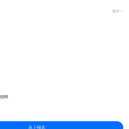
展开>>
住招聘
马上报名