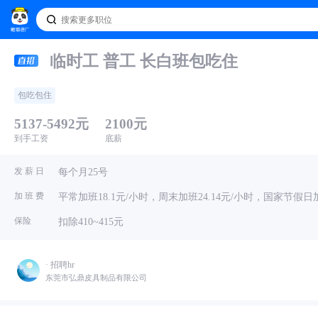
临时工 普工 长白班包吃住
包吃包住
5137-5492元
2100元
到手工资
底薪
发 薪 日
每个月25号
加 班 费
平常加班18.1元/小时，周末加班24.14元/小时，国家节假日加
保险
扣除410~415元
· 招聘hr
东莞市弘鼎皮具制品有限公司