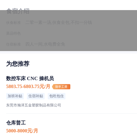
食宿介绍
二荤一素一汤,伙食全包,不扣一分钱
伙食标准
菜品特色
四人一间,水电费全免
住宿标准
为您推荐
工厂信息
数控车床 CNC 操机员
弘鼎皮具制品
5803.75-6803.75元/月
100-200人｜私营·民营企业｜生产/制造/加工
加班补贴
住宿补贴
包吃包住
东莞市瀚泽五金塑胶制品有限公司
新湾宏业北路东莞市弘鼎皮具制品有限公司
仓库普工
5000-8000元/月