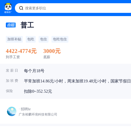
普工
加班补贴
包吃
包住
包吃包住
4422-4774元
3000元
到手工资
底薪
发 薪 日
每个月18号
加 班 费
平常加班14.86元/小时，周末加班19.48元/小时，国家节假日加
保险
扣除0~352.52元
· 招聘hr
广东裕麟环境科技有限公司