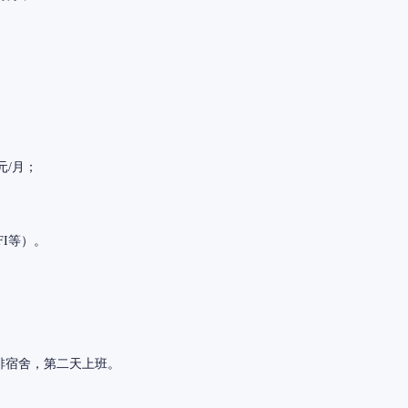
元/月；
I等）。
排宿舍，第二天上班。