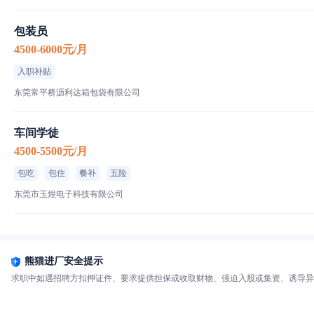
包装员
4500-6000元/月
入职补贴
东莞常平桥沥利达箱包袋有限公司
车间学徒
4500-5500元/月
包吃
包住
餐补
五险
东莞市玉煌电子科技有限公司
熊猫进厂安全提示
求职中如遇招聘方扣押证件、要求提供担保或收取财物、强迫入股或集资、诱导异