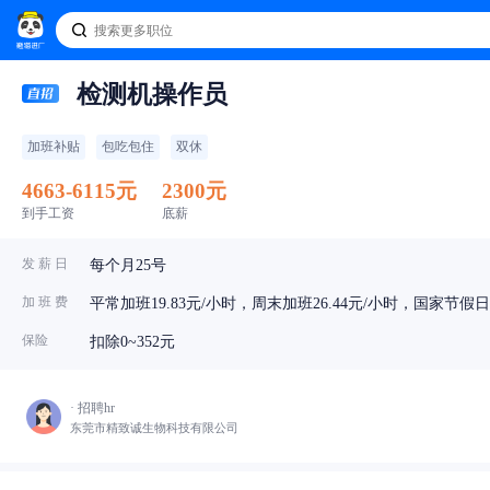
检测机操作员
加班补贴
包吃包住
双休
4663-6115元
2300元
到手工资
底薪
发 薪 日
每个月25号
加 班 费
平常加班19.83元/小时，周末加班26.44元/小时，国家节假日加
保险
扣除0~352元
· 招聘hr
东莞市精致诚生物科技有限公司