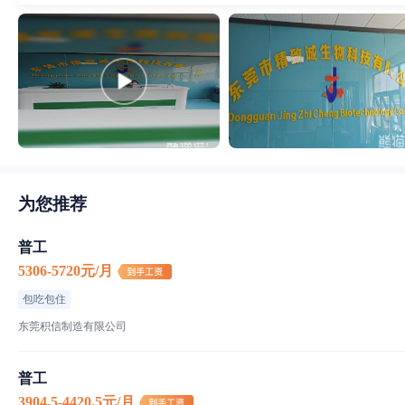
为您推荐
普工
5306-5720元/月
包吃包住
东莞积信制造有限公司
普工
3904.5-4420.5元/月