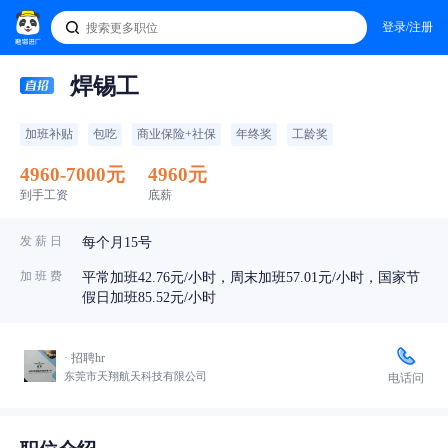
登录/注册
焊锡工
加班补贴
包吃
商业保险+社保
年终奖
工龄奖
4960-7000元
4960元
到手工资
底薪
发 薪 日
每个月15号
加 班 费
平常加班42.76元/小时，周末加班57.01元/小时，国家节
假日加班85.52元/小时
· 招聘hr
东莞市天翔航天科技有限公司
电话问